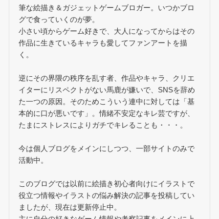
筆な絵描き＆ガジェットゲームブロガー。いつかブロ
グで食っていくのが夢。
小さい頃からゲーム好きで、大人になってからはその
作品に生きているキャラも愛してファンアートを描
く。
逆にその界隈の秩序を乱す者、作品やキャラ、クリエ
イターにリスペクトがない馬鹿が嫌いで、SNSを辞め
た一つの原因。そのためこういう連中に対しては「基
本的に口が悪いです」。情緒不安定なキレ芸ですが、
たまにストレスによりガチでキレることも・・・。
今は個人ブログをメインにしつつ、一部サイトのみで
活動中。
このブログでは以前に絵描き初心者向けにイラストで
役立つ情報やイラストの悩み解決の記事を投稿してい
ましたが、現在は更新停止中。
主に自分の好きなゲーム情報や考察記事をメインに上