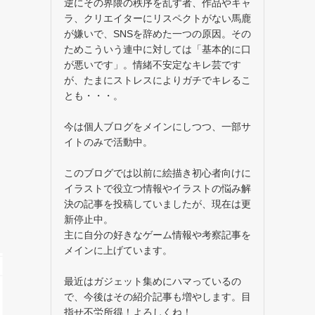
逆にその界隈の秩序を乱す者、作品やキャ
ラ、クリエイターにリスペクトがない馬鹿
が嫌いで、SNSを辞めた一つの原因。その
ためこういう連中に対しては「基本的に口
が悪いです」。情緒不安定なキレ芸です
が、たまにストレスによりガチでキレるこ
とも・・・。
今は個人ブログをメインにしつつ、一部サ
イトのみで活動中。
このブログでは以前に絵描き初心者向けに
イラストで役立つ情報やイラストの悩み解
決の記事を投稿していましたが、現在は更
新停止中。
主に自分の好きなゲーム情報や考察記事を
メインに上げています。
最近はガジェット集めにハマっているの
で、今後はその紹介記事も増やします。目
指せ不労所得！よろしくね！