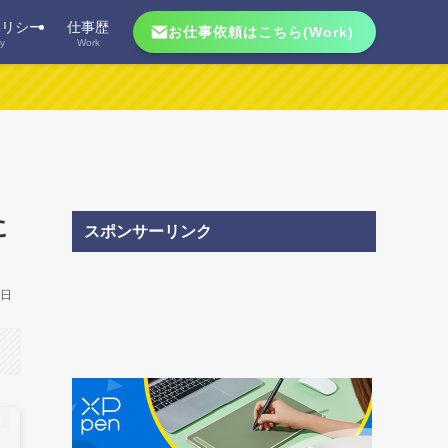
ポリシー
仕事歴
お仕事依頼はこちら(Work)
cy
Work
に
スポンサーリンク
6日