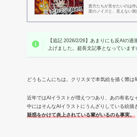
貴方たちが見せたいのは作
度のノイズと、見えない箇
【追記 2026/2/26】あまりにも反A
上げました。超長文記事となっています
どうもこんにちは。クリスタで本気絵を描く際は
近年ではAIイラストが増えつつあり、あの有名なイ
中にはそんなAIイラストにうんざりしている絵描
疑惑をかけて炎上されている輩がいるのも事実。