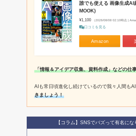
誰でも使える 画像生成AI超
MOOK)
¥1,100
（2026/08/08 02:10時点 | A
口コミを見る
Amazon
「情報＆アイデア収集、資料作成」などの仕事
AIも常日頃進化し続けているので我々人間もA
きましょう！
【コラム】SNSでバズって有名になり