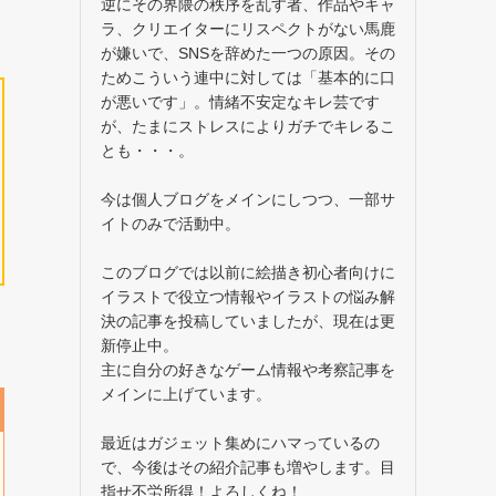
逆にその界隈の秩序を乱す者、作品やキャ
ラ、クリエイターにリスペクトがない馬鹿
が嫌いで、SNSを辞めた一つの原因。その
ためこういう連中に対しては「基本的に口
が悪いです」。情緒不安定なキレ芸です
が、たまにストレスによりガチでキレるこ
とも・・・。
今は個人ブログをメインにしつつ、一部サ
イトのみで活動中。
このブログでは以前に絵描き初心者向けに
イラストで役立つ情報やイラストの悩み解
決の記事を投稿していましたが、現在は更
新停止中。
主に自分の好きなゲーム情報や考察記事を
メインに上げています。
最近はガジェット集めにハマっているの
で、今後はその紹介記事も増やします。目
指せ不労所得！よろしくね！