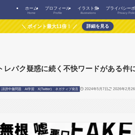
ホーム
プロフィール
イラスト集
プライバシー
Home
Profile
illustrations
Privacy Poli
詳細を見る
＼ ポイント最大11倍！ ／
いうトレパク疑惑に続く不快ワードがある件
2024年5月7日
2026年2月2
誹謗中傷問題
AI学習
X(Twitter)
ネガティブ発言