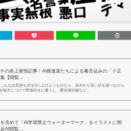
ガチの炎上覚悟記事！AI推進派たちによる毒舌込みの「ド正
」集【閲覧…
らこんなお気持ち文をXに上げようものなら、反AIから言い訳を述べながら
を味方につけて即袋叩きに遭うし、匿名掲示板など…
を含めて「AI学習禁止ウォーターマーク」をイラストに明
反AI閲覧…