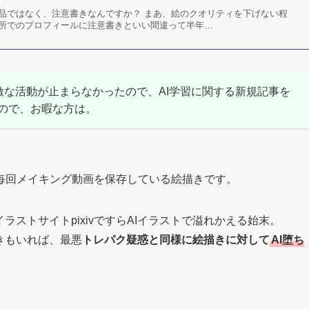
品ではなく、注意書きなんですか？ まあ、絵のクオリティを下げない程
所でのプロフィールに注意書きといい間違って半年…
Iの過激な活動が止まらなかったので、AI学習に関する新規記事を
ので、お暇な方は。
毎回メイキング動画を保存している絵描きです。
ラストサイトpixivですらAIイラストで溢れかえる始末。
きもいれば、最悪
トレパク疑惑と同様に
絵描きに対して
AI堕ち