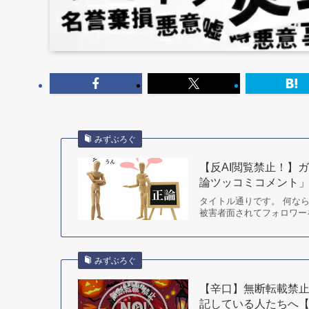
みずぶろぐ
【反AI閲覧禁止！】
論ツッコミコメント
タイトル通りです。 何な
被害者面されてフォロワー
みずぶろぐ
【辛口】無断転載禁止
記している人たちへ【