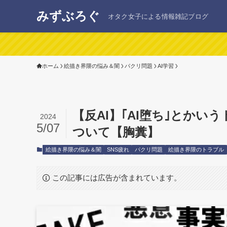
みずぶろぐ
オタク女子による情報雑記ブログ
ホーム
絵描き界隈の悩み＆闇
パクリ問題
AI学習
【反AI】｢AI堕ち｣とか
2024
5/07
ついて【胸糞】
絵描き界隈の悩み＆闇
SNS疲れ
パクリ問題
絵描き界隈のトラブル
この記事には広告が含まれています。