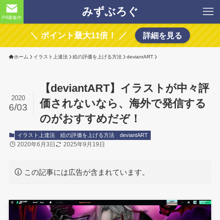
みずぶろぐ
PR募集中
＼ ポイント最大11倍！ ／
詳細を見る
ホーム
イラスト上達法
絵の評価を上げる方法
deviantART
【deviantART】イラストが中々評
2020
価されないなら、海外で発信する
6/03
のがおすすめだぞ！
イラスト上達法
絵の評価を上げる方法
deviantART
2020年6月3日
2025年9月19日
この記事には広告が含まれています。