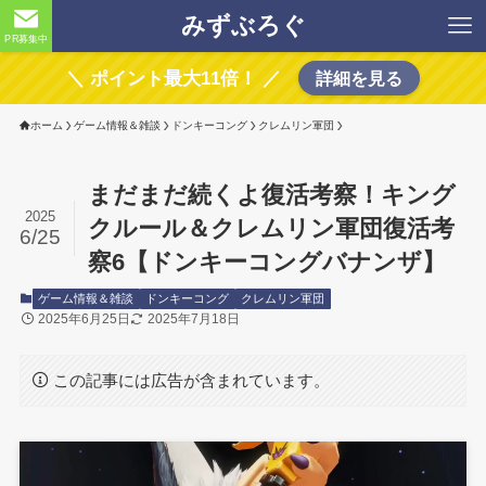
みずぶろぐ
PR募集中
＼ ポイント最大11倍！ ／
詳細を見る
ホーム
ゲーム情報＆雑談
ドンキーコング
クレムリン軍団
まだまだ続くよ復活考察！キング
2025
クルール＆クレムリン軍団復活考
6/25
察6【ドンキーコングバナンザ】
ゲーム情報＆雑談
ドンキーコング
クレムリン軍団
2025年6月25日
2025年7月18日
この記事には広告が含まれています。