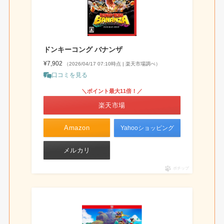
ドンキーコング バナンザ
¥7,902
（2026/04/17 07:10時点 | 楽天市場調べ）
口コミを見る
＼ポイント最大11倍！／
楽天市場
Amazon
Yahooショッピング
メルカリ
ポチップ